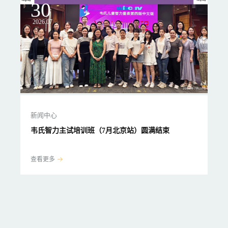
30
2
2026.07
20
新闻中心
新
韦氏智力主试培训班（7月北京站）圆满结束
韦
查看更多
查