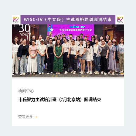
30
2
2026.07
20
新闻中心
新
韦氏智力主试培训班（7月北京站）圆满结束
韦
查看更多
查