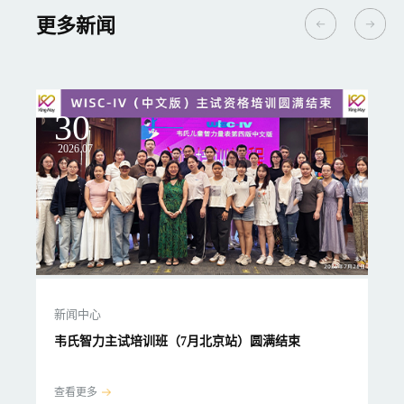
更多新闻
30
2
2026.07
20
新闻中心
新
韦氏智力主试培训班（7月北京站）圆满结束
韦
查看更多
查