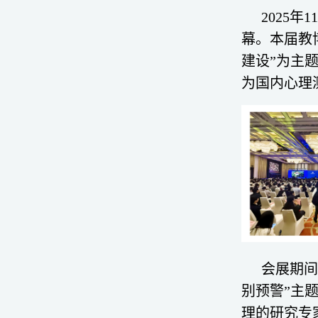
2025
幕。本届教
建设”为主
为国内心理
会展期间
别
预警
”主
理的研究专