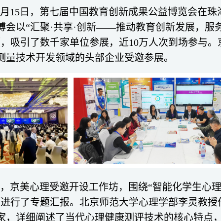
年11月15日，第七届中国教育创新成果公益博览会在
博会以“汇聚·共享·创新——推动教育创新发展，服
题，吸引了数千家单位参展，近10万人次到场参与。
测量技术开发领域的头部企业受邀参展。
，京美心理受邀
开设
工作坊，
围绕
“智能化学生心
题
进行了专题汇报。
北京师范大学心理学部李灵教授
家
，详细阐述了
当代心理健康测评技术
的核心特点