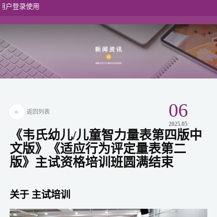
贝利4中文·
港澳入口
06
返回列表
2025.05
《韦氏幼儿/儿童智力量表第四版中
文版》《适应行为评定量表第二
版》主试资格培训班圆满结束
关于 主试培训