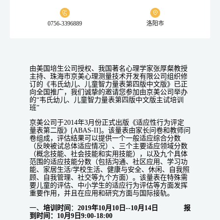
0756-3396889
洛阳市
由美国培生公司授权、我国著名心理学家张厚粲教授
主持、珠海市京美心理测量技术开发有限公司组织修
订的《韦氏幼儿、儿童智力量表第四版中文版》已正
向全国推广，我们诚挚的邀请您参加由京美公司举办
的“韦氏幼儿、儿童智力量表第四版中文版主试培训
班”
京美公司于2014年3月份正式出版《适应性行为评定
量表第二版》[ABAS-II]。该量表由家长问卷和教师问
卷组成，评估结果可以提供一个一般适应综合分数
（反映被试总体适应情况）、三个主要适应领域分数
（概念技能、社会技能和实用技能），以及九个具体
范围的适应技能分数（包括沟通、社区应用、学习功
能、家居生活/学校生活、健康与安全、休闲、自我照
顾、自我管理、社交等九个方面）。该量表在特殊需
要儿童的评估、中小学生的适应行为评估等方面发挥
重要作用，并且在应用和研究方面与国际接轨。
一、
培训时间
：
2019年10月10日--10月14日 报
到时间：10月9日9:00-18:00