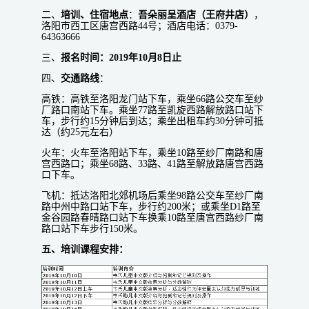
二、
培训、住宿地点
：
吾朵丽呈酒店（王府井店）
，
洛阳市西工区唐宫西路44号；酒店电话：0379-
64363666
三、
报名时间：2019年10月8日止
四、
交通路线
：
高铁：高铁至洛阳龙门站下车，乘坐66路公交车至纱
厂路口南站下车。乘坐77路至凯旋西路解放路口站下
车，步行约15分钟后到达；乘坐出租车约30分钟可抵
达（约25元左右）
火车：火车至洛阳站下车，乘坐10路至纱厂南路和唐
宫西路口；乘坐68路、33路、41路至解放路唐宫西路
口下车。
飞机：抵达洛阳北郊机场后乘坐98路公交车至纱厂南
路中州中路口站下车，步行约200米；或乘坐D1路至
金谷园路春晴路口站下车换乘10路至唐宫西路纱厂南
路口站下车步行150米。
五、培训课程安排：